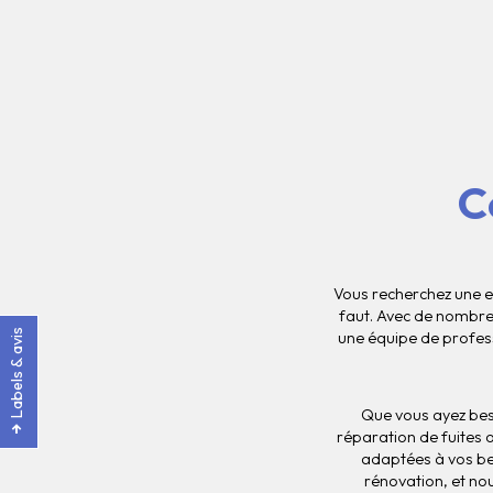
C
Vous recherchez une en
faut. Avec de nombreu
Labels & avis
une équipe de profess
Que vous ayez beso
réparation de fuites 
adaptées à vos bes
rénovation, et nou