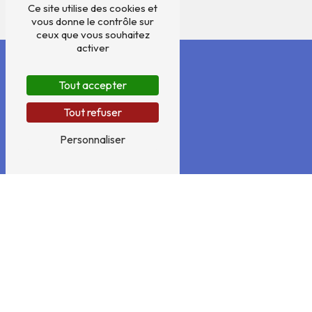
Ce site utilise des cookies et
vous donne le contrôle sur
ceux que vous souhaitez
activer
Tout accepter
Tout refuser
Personnaliser
ADRESSE
31 rue Julien Chaillioux
94260 Fresnes
TÉLÉPHONES
01 46 45 00 42