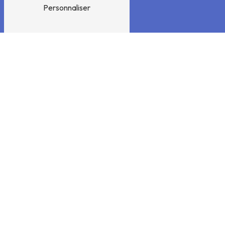
Personnaliser
TÉLÉPHONES
01 46 45 00 42
06 88 39 94 37
E-MAIL
xavierparent@parentetfils.pro
N'hésitez pas à nous