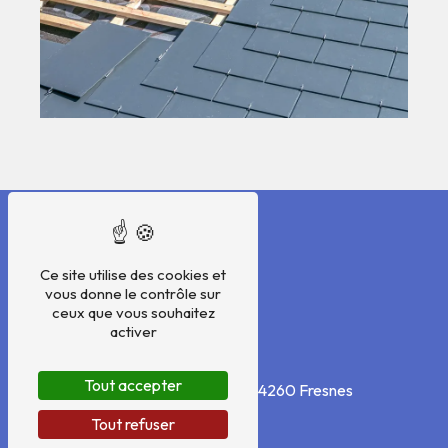
Ce site utilise des cookies et
vous donne le contrôle sur
ceux que vous souhaitez
activer
ADRESSE
Tout accepter
31 rue Julien Chaillioux
94260 Fresnes
Tout refuser